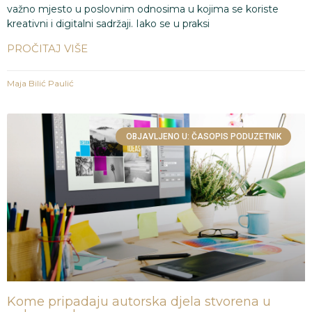
važno mjesto u poslovnim odnosima u kojima se koriste
kreativni i digitalni sadržaji. Iako se u praksi
PROČITAJ VIŠE
Maja Bilić Paulić
OBJAVLJENO U: ČASOPIS PODUZETNIK
Kome pripadaju autorska djela stvorena u