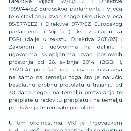
Direktive Vijeća 93/13/EEZ i Direktive
1999/44/EZ Europskog parlamenta i Vijeća
te o stavljanju izvan snage Direktive Vijeća
85/577/EEZ i Direktive 97/7/EZ Europskog
parlamenta i Vijeća (Tekst značajan za
EGP)
(dalje u tekstu: Direktiva 2011/83) i
Zakonom o ugovorima na daljinu i
ugovorima sklopljenima izvan poslovnih
prostorija od 26. svibnja 2014. (BGBl. I,
33/2014) potrošač ima pravo odustajanja
ne samo na temelju toga što je naručio
besplatnu probnu pretplatu u trajanju od
30 dana nego i na temelju pretvaranja te
pretplate u redovitu pretplatu i na temelju
produženja te redovite pretplate..
U tim okolnostima, VKI je Trgovačkom
sudu u Beču podnio zahtjev da se društvu