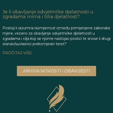
Je li obavljanje odvjetničke djelatnosti u
zgradama mirna i tiha djelatnost?
Postoji li razumna razmjernost između primijenjene zakonske
mjere, vezano za obavljanje odvjetničke djelatnosti u
zgradama i cilja koji se njome nastojao postići te snose li drugi
stanari/suvlasnici prekomjeran teret?
PROČITAJ VIŠE
ARHIVA NOVOSTI I OBAVIJESTI