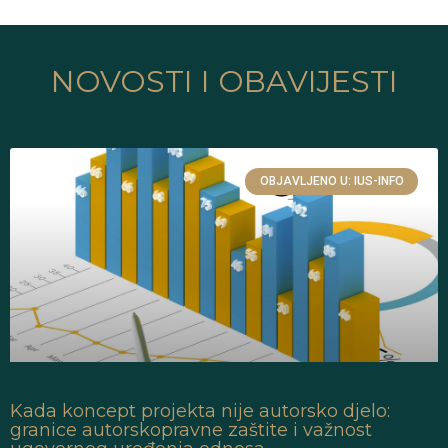
NOVOSTI I OBAVIJESTI
OBJAVLJENO U: IUS-INFO
Kada koncept projekta nije autorsko djelo:
granice autorskopravne zaštite i važnost