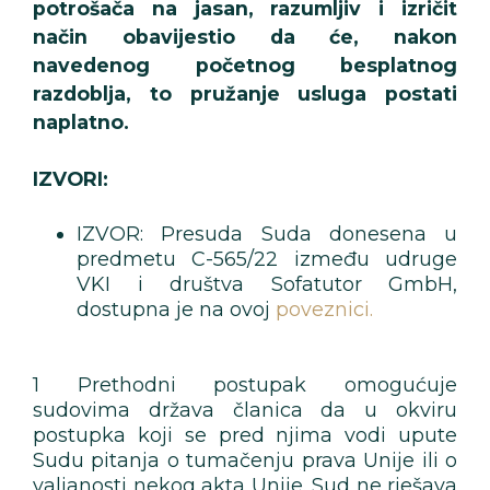
potrošača na jasan, razumljiv i izričit
način obavijestio da će, nakon
navedenog početnog besplatnog
razdoblja, to pružanje usluga postati
naplatno.
IZVORI:
IZVOR: Presuda Suda donesena u
predmetu C-565/22 između udruge
VKI i društva Sofatutor GmbH,
dostupna je na ovoj
poveznici.
1 Prethodni postupak omogućuje
sudovima država članica da u okviru
postupka koji se pred njima vodi upute
Sudu pitanja o tumačenju prava Unije ili o
valjanosti nekog akta Unije. Sud ne rješava