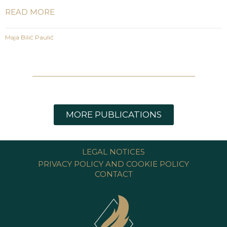
READ MORE
Maja Bilić Paulić
1
2
3
4
5
MORE PUBLICATIONS
LEGAL NOTICES
PRIVACY POLICY AND COOKIE POLICY
CONTACT