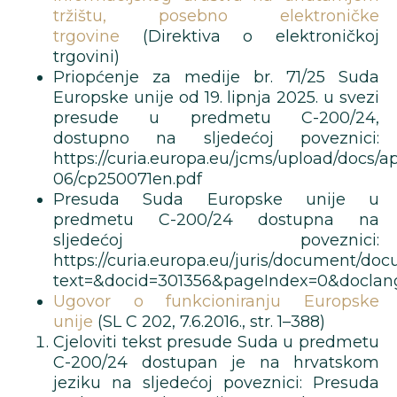
tržištu, posebno elektroničke
trgovine
(Direktiva o elektroničkoj
trgovini)
Priopćenje za medije br. 71/25 Suda
Europske unije od 19. lipnja 2025. u svezi
presude u predmetu C-200/24,
dostupno na sljedećoj poveznici:
https://curia.europa.eu/jcms/upload/docs/a
06/cp250071en.pdf
Presuda Suda Europske unije u
predmetu C-200/24 dostupna na
sljedećoj poveznici:
https://curia.europa.eu/juris/document/doc
text=&docid=301356&pageIndex=0&doclan
Ugovor o funkcioniranju Europske
unije
(SL C 202, 7.6.2016., str. 1–388)
Cjeloviti tekst presude Suda u predmetu
C-200/24 dostupan je na hrvatskom
jeziku na sljedećoj poveznici: Presuda