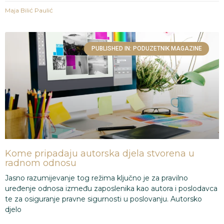
Maja Bilić Paulić
PUBLISHED IN: PODUZETNIK MAGAZINE
Kome pripadaju autorska djela stvorena u
radnom odnosu
Jasno razumijevanje tog režima ključno je za pravilno
uređenje odnosa između zaposlenika kao autora i poslodavca
te za osiguranje pravne sigurnosti u poslovanju. Autorsko
djelo