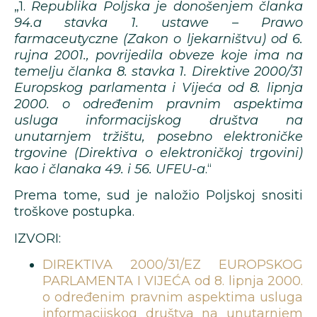
„1.
Republika Poljska je donošenjem članka
94.a stavka 1. ustawe – Prawo
farmaceutyczne (Zakon o ljekarništvu) od 6.
rujna 2001., povrijedila obveze koje ima na
temelju članka 8. stavka 1. Direktive 2000/31
Europskog parlamenta i Vijeća od 8. lipnja
2000. o određenim pravnim aspektima
usluga informacijskog društva na
unutarnjem tržištu, posebno elektroničke
trgovine (Direktiva o elektroničkoj trgovini)
kao i članaka 49. i 56. UFEU-a
.“
Prema tome, sud je naložio Poljskoj snositi
troškove postupka.
IZVORI:
DIREKTIVA 2000/31/EZ EUROPSKOG
PARLAMENTA I VIJEĆA od 8. lipnja 2000.
o određenim pravnim aspektima usluga
informacijskog društva na unutarnjem