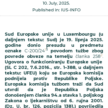
10. July, 2025.
Published in: IUS-INFO
Sud Europske unije u Luxembourgu (u
daljnjem tekstu: Sud) je 19. lipnja 2025.
godine donio presudu u predmetu
1
1
oznake
C-200/24
povodom tužbe zbog
2
povrede obveze na temelju
članka 258
.
Ugovora o funkcioniranju Europske unije
(SL C 202, 7.6.2016., str. 1–388, u daljnjem
tekstu: UFEU) koju se Europska komisija
podnijela protiv Republike Poljske.
Europska komisija tužbom traži da Sud
utvrdi da je Republika Poljska
donošenjem članka 94.a stavka 1. poljskog
Zakona o ljekarništvu od 6. rujna 2001.
(Dz. U. br. 126, pozicija 1381.) povrijedila