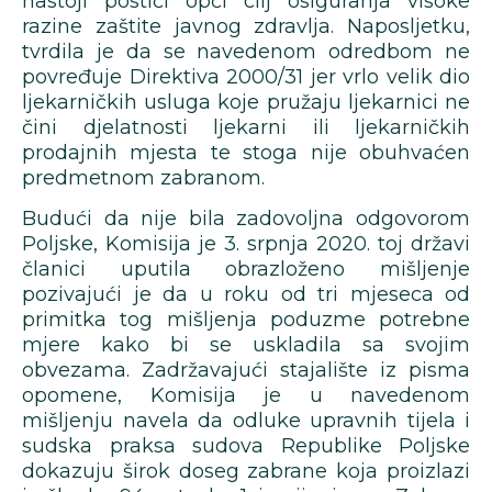
nastoji postići opći cilj osiguranja visoke
razine zaštite javnog zdravlja. Naposljetku,
tvrdila je da se navedenom odredbom ne
povređuje Direktiva 2000/31 jer vrlo velik dio
ljekarničkih usluga koje pružaju ljekarnici ne
čini djelatnosti ljekarni ili ljekarničkih
prodajnih mjesta te stoga nije obuhvaćen
predmetnom zabranom.
Budući da nije bila zadovoljna odgovorom
Poljske, Komisija je 3. srpnja 2020. toj državi
članici uputila obrazloženo mišljenje
pozivajući je da u roku od tri mjeseca od
primitka tog mišljenja poduzme potrebne
mjere kako bi se uskladila sa svojim
obvezama. Zadržavajući stajalište iz pisma
opomene, Komisija je u navedenom
mišljenju navela da odluke upravnih tijela i
sudska praksa sudova Republike Poljske
dokazuju širok doseg zabrane koja proizlazi