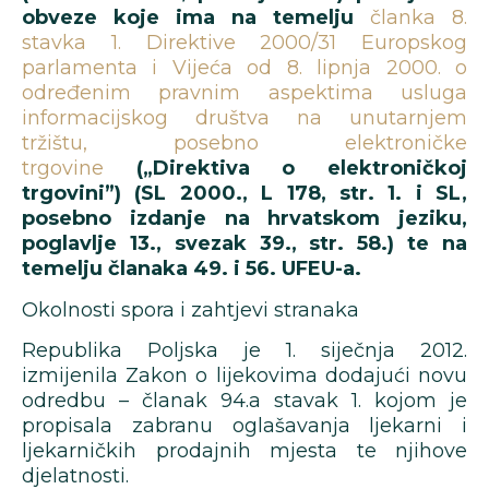
obveze koje ima na temelju
članka 8.
stavka 1. Direktive 2000/31 Europskog
parlamenta i Vijeća od 8. lipnja 2000. o
određenim pravnim aspektima usluga
informacijskog društva na unutarnjem
tržištu, posebno elektroničke
trgovine
(„Direktiva o elektroničkoj
trgovini”) (SL 2000., L 178, str. 1. i SL,
posebno izdanje na hrvatskom jeziku,
poglavlje 13., svezak 39., str. 58.) te na
temelju članaka 49. i 56. UFEU-a.
Okolnosti spora i zahtjevi stranaka
Republika Poljska je 1. siječnja 2012.
izmijenila Zakon o lijekovima dodajući novu
odredbu – članak 94.a stavak 1. kojom je
propisala zabranu oglašavanja ljekarni i
ljekarničkih prodajnih mjesta te njihove
djelatnosti.