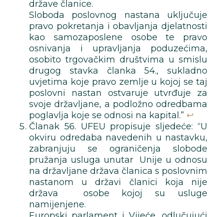
države članice.
Sloboda poslovnog nastana uključuje
pravo pokretanja i obavljanja djelatnosti
kao samozaposlene osobe te pravo
osnivanja i upravljanja poduzećima,
osobito trgovačkim društvima u smislu
drugog stavka članka 54., sukladno
uvjetima koje pravo zemlje u kojoj se taj
poslovni nastan ostvaruje utvrđuje za
svoje državljane, a podložno odredbama
poglavlja koje se odnosi na kapital.”
↩︎
Članak 56. UFEU propisuje sljedeće: “U
okviru odredaba navedenih u nastavku,
zabranjuju se ograničenja slobode
pružanja usluga unutar Unije u odnosu
na državljane država članica s poslovnim
nastanom u državi članici koja nije
država osobe kojoj su usluge
namijenjene.
Europski parlament i Vijeće, odlučujući