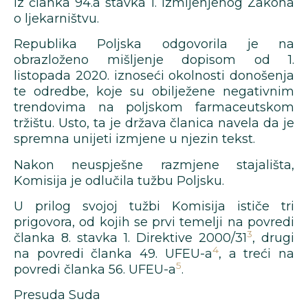
iz članka 94.a stavka 1. izmijenjenog Zakona
o ljekarništvu.
Republika Poljska odgovorila je na
obrazloženo mišljenje dopisom od 1.
listopada 2020. iznoseći okolnosti donošenja
te odredbe, koje su obilježene negativnim
trendovima na poljskom farmaceutskom
tržištu. Usto, ta je država članica navela da je
spremna unijeti izmjene u njezin tekst.
Nakon neuspješne razmjene stajališta,
Komisija je odlučila tužbu Poljsku.
U prilog svojoj tužbi Komisija ističe tri
prigovora, od kojih se prvi temelji na povredi
3
članka 8. stavka 1. Direktive 2000/31
, drugi
4
na povredi članka 49. UFEU-a
, a treći na
5
povredi članka 56. UFEU-a
.
Presuda Suda