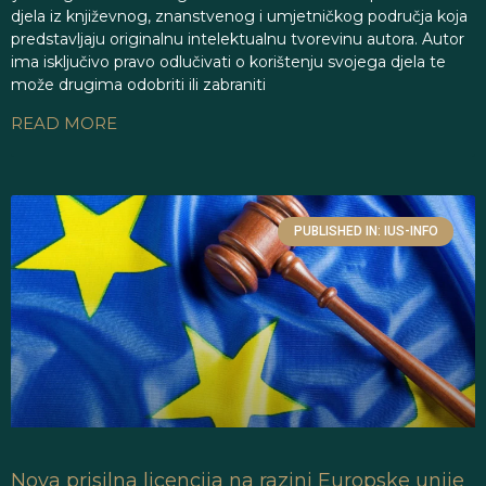
djela iz književnog, znanstvenog i umjetničkog područja koja
predstavljaju originalnu intelektualnu tvorevinu autora. Autor
ima isključivo pravo odlučivati o korištenju svojega djela te
može drugima odobriti ili zabraniti
READ MORE
PUBLISHED IN: IUS-INFO
Nova prisilna licencija na razini Europske unije