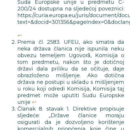
Suda Europske unije u predmetu C-
200/24 dostupna na sljedećoj poveznici:
https://curia.europa.eu/juris/document/doc
text=&docid=301356&pageIndex=0&doclan
↩︎
Prema čl. 2583. UFEU, ako smatra da
neka država članica nije ispunila neku
obvezu temeljem Ugovorâ, Komisija o
tom predmetu, nakon što je dotičnoj
državi dala priliku da se očituje, daje
obrazloženo mišljenje. Ako dotična
država ne postupi u skladu s mišljenjem
u roku koji odredi Komisija, Komisija taj
predmet može uputiti Sudu Europske
unije
↩︎
Članak 8. stavak 1. Direktive propisuje
sljedeće: „Države članice moraju
osigurati da je dozvoljeno korištenje
komercijalnih priopćenja koje čine u