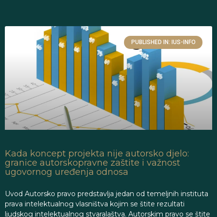
PUBLISHED IN: IUS-INFO
Kada koncept projekta nije autorsko djelo:
granice autorskopravne zaštite i važnost
ugovornog uređenja odnosa
Uvod Autorsko pravo predstavlja jedan od temeljnih instituta
prava intelektualnog vlasništva kojim se štite rezultati
ljudskog intelektualnog stvaralaštva. Autorskim pravo se štite