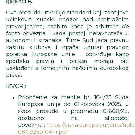
garancije.
Ova presuda utvrđuje standard koji zahtijeva
učinkoviti sudski nadzor nad arbitražnim
pravorijecima, osobito kada je arbitraža
de
facto
obvezna i kada postoji neravnoteža u
autonomiji stranaka. Time Sud jača pravnu
zaštitu klubova i igrača unutar pravnog
poretka Europske unije i potvrđuje kako
sportska pravila i praksa moraju biti
usklađeni s temeljnim načelima europskog
prava.
IZVORI:
Priopćenje za medije br. 104/25 Suda
Europske unije od 01.kolovoza 2025. u
svezi presude u predmetu C-600/23,
dostupno na sljedećoj
poveznici:
https://curia.europa.eu/jcms/upl
08/cp250104hr.pdf