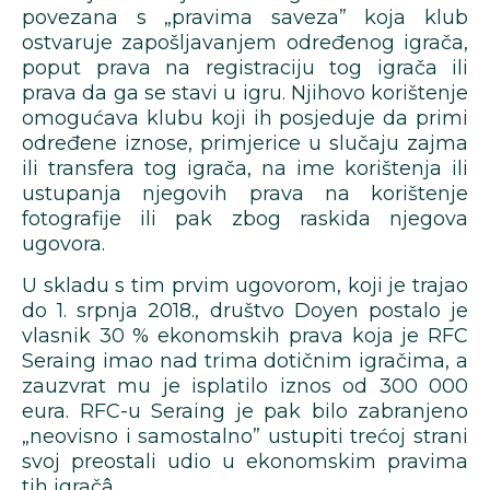
povezana s „pravima saveza” koja klub
ostvaruje zapošljavanjem određenog igrača,
poput prava na registraciju tog igrača ili
prava da ga se stavi u igru. Njihovo korištenje
omogućava klubu koji ih posjeduje da primi
određene iznose, primjerice u slučaju zajma
ili transfera tog igrača, na ime korištenja ili
ustupanja njegovih prava na korištenje
fotografije ili pak zbog raskida njegova
ugovora.
U skladu s tim prvim ugovorom, koji je trajao
do 1. srpnja 2018., društvo Doyen postalo je
vlasnik 30 % ekonomskih prava koja je RFC
Seraing imao nad trima dotičnim igračima, a
zauzvrat mu je isplatilo iznos od 300 000
eura. RFC-u Seraing je pak bilo zabranjeno
„neovisno i samostalno” ustupiti trećoj strani
svoj preostali udio u ekonomskim pravima
tih igračâ.