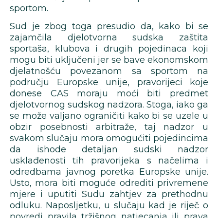
sportom.
Sud je zbog toga presudio da, kako bi se
zajamčila djelotvorna sudska zaštita
sportaša, klubova i drugih pojedinaca koji
mogu biti uključeni jer se bave ekonomskom
djelatnošću povezanom sa sportom na
području Europske unije, pravorijeci koje
donese CAS moraju moći biti predmet
djelotvornog sudskog nadzora. Stoga, iako ga
se može valjano ograničiti kako bi se uzele u
obzir posebnosti arbitraže, taj nadzor u
svakom slučaju mora omogućiti pojedincima
da ishode detaljan sudski nadzor
usklađenosti tih pravorijeka s načelima i
odredbama javnog poretka Europske unije.
Usto, mora biti moguće odrediti privremene
mjere i uputiti Sudu zahtjev za prethodnu
odluku. Naposljetku, u slučaju kad je riječ o
povredi pravila tržišnog natjecanja ili prava