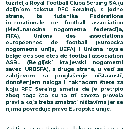
tužitelja Royal Football Cluba Seraing SA (u
daljnjem tekstu: RFC Seraing), s jedne
strane, te tuženika Fédérationa
internationale de football association
(Međunarodna nogometna federacija,
FIFA), Uniona des associations
européennes de football (Europska
nogometna unija, UEFA) i Uniona royale
belge des sociétés de football association
ASBL (Belgijski kraljevski nogometni
savez, URBSFA), s druge strane, u vezi sa
zahtjevom za proglašenje ništavosti,
donošenjem naloga i naknadom štete za
koju RFC Seraing smatra da je pretrpio
zbog toga što su ta tri saveza provela
pravila koja treba smatrati ništavima jer se
njima povređuje pravo Europske unije.
Zahtjev za prethodnu odluku odnosi se na