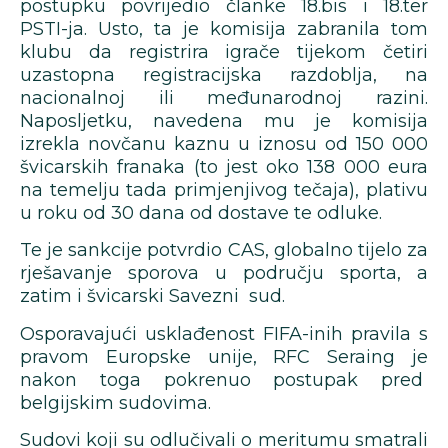
postupku povrijedio članke 18.bis i 18.ter
PSTI-ja. Usto, ta je komisija zabranila tom
klubu da registrira igrače tijekom četiri
uzastopna registracijska razdoblja, na
nacionalnoj ili međunarodnoj razini.
Naposljetku, navedena mu je komisija
izrekla novčanu kaznu u iznosu od 150 000
švicarskih franaka (to jest oko 138 000 eura
na temelju tada primjenjivog tečaja), plativu
u roku od 30 dana od dostave te odluke.
Te je sankcije potvrdio CAS, globalno tijelo za
rješavanje sporova u području sporta, a
zatim i švicarski Savezni sud.
Osporavajući usklađenost FIFA-inih pravila s
pravom Europske unije, RFC Seraing je
nakon toga pokrenuo postupak pred
belgijskim sudovima.
Sudovi koji su odlučivali o meritumu smatrali