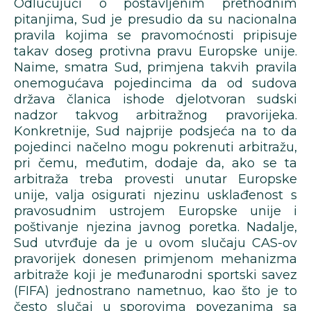
Odlučujući o postavljenim prethodnim
pitanjima, Sud je presudio da su nacionalna
pravila kojima se pravomoćnosti pripisuje
takav doseg protivna pravu Europske unije.
Naime, smatra Sud, primjena takvih pravila
onemogućava pojedincima da od sudova
država članica ishode djelotvoran sudski
nadzor takvog arbitražnog pravorijeka.
Konkretnije, Sud najprije podsjeća na to da
pojedinci načelno mogu pokrenuti arbitražu,
pri čemu, međutim, dodaje da, ako se ta
arbitraža treba provesti unutar Europske
unije, valja osigurati njezinu usklađenost s
pravosudnim ustrojem Europske unije i
poštivanje njezina javnog poretka. Nadalje,
Sud utvrđuje da je u ovom slučaju CAS-ov
pravorijek donesen primjenom mehanizma
arbitraže koji je međunarodni sportski savez
(FIFA) jednostrano nametnuo, kao što je to
često slučaj u sporovima povezanima sa