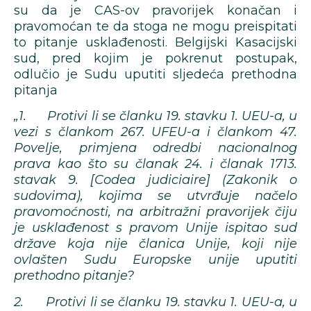
su da je CAS-ov pravorijek konačan i
pravomoćan te da stoga ne mogu preispitati
to pitanje usklađenosti. Belgijski Kasacijski
sud, pred kojim je pokrenut postupak,
odlučio je Sudu uputiti sljedeća prethodna
pitanja
„1. Protivi li se članku 19. stavku 1. UEU-a, u
vezi s člankom 267. UFEU-a i člankom 47.
Povelje, primjena odredbi nacionalnog
prava kao što su članak 24. i članak 1713.
stavak 9. [Codea judiciaire] (Zakonik o
sudovima), kojima se utvrđuje načelo
pravomoćnosti, na arbitražni pravorijek čiju
je usklađenost s pravom Unije ispitao sud
države koja nije članica Unije, koji nije
ovlašten Sudu Europske unije uputiti
prethodno pitanje?
2. Protivi li se članku 19. stavku 1. UEU-a, u