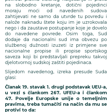
na slobodno kretanje, dotični pojedinci
moraju moći od navedenih sudova
zahtijevati ne samo da utvrde tu povredu i
nalože naknadu štete koju im je uzrokovala
nego i da zaustave postupanje koje je dovelo
do navedene povrede. Osim toga, Sud
dodaje da nacionalni sud ima obvezu po
službenoj dužnosti izuzeti iz primjene sve
nacionalne propise ili propise sportskog
saveza koji bi predstavljali prepreku takvoj
djelotvornoj sudskoj zaštiti pojedinaca.
Slijedom navedenog, izreka presude Suda
glasi:
Članak 19. stavak 1. drugi podstavak UEU-a,
u vezi s člankom 267. UFEU-a i člankom
47. Povelje Europske unije o temeljnim
pravima, treba tumačiti na način da mu se
protivi to da: