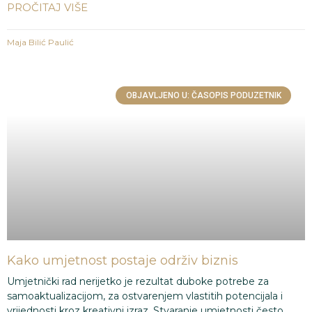
PROČITAJ VIŠE
Maja Bilić Paulić
OBJAVLJENO U: ČASOPIS PODUZETNIK
Kako umjetnost postaje održiv biznis
Umjetnički rad nerijetko je rezultat duboke potrebe za
samoaktualizacijom, za ostvarenjem vlastitih potencijala i
vrijednosti kroz kreativni izraz. Stvaranje umjetnosti često