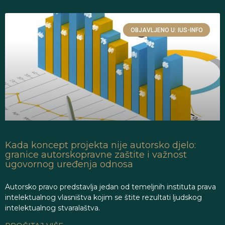
OBJAVLJENO U: IUS-INFO
Kada koncept projekta nije autorsko djelo:
granice autorskopravne zaštite i važnost
ugovornog uređenja odnosa
Autorsko pravo predstavlja jedan od temeljnih instituta prava
intelektualnog vlasništva kojim se štite rezultati ljudskog
intelektualnog stvaralaštva.