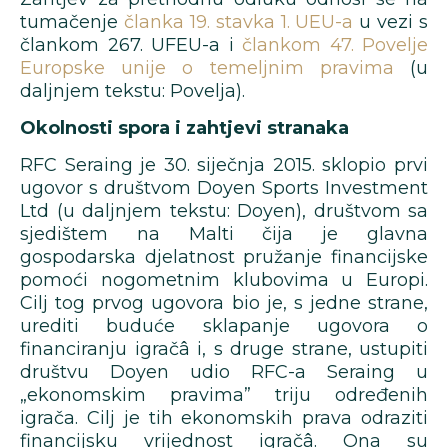
tumačenje
članka 19. stavka 1. UEU-a
u vezi s
člankom 267. UFEU-a i
člankom 47. Povelje
Europske unije o temeljnim pravima
(u
daljnjem tekstu: Povelja).
Okolnosti spora i zahtjevi stranaka
RFC Seraing je 30. siječnja 2015. sklopio prvi
ugovor s društvom Doyen Sports Investment
Ltd (u daljnjem tekstu: Doyen), društvom sa
sjedištem na Malti čija je glavna
gospodarska djelatnost pružanje financijske
pomoći nogometnim klubovima u Europi.
Cilj tog prvog ugovora bio je, s jedne strane,
urediti buduće sklapanje ugovora o
financiranju igračâ i, s druge strane, ustupiti
društvu Doyen udio RFC-a Seraing u
„ekonomskim pravima” triju određenih
igrača. Cilj je tih ekonomskih prava odraziti
financijsku vrijednost igračâ. Ona su