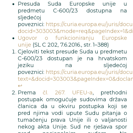
Presuda Suda Europske unije u
predmetu C-600/23 dostupna na
sljedećoj
poveznici:
https://curia.europa.eu/juris/do
docid=303003&mode=req&pageIndex=1&dir
Ugovor o funkcioniranju Europske
unije
(SL C 202, 7.6.2016., str. 1–388)
Cjeloviti tekst presude Suda u predmetu
C-600/23 dostupan je na hrvatskom
jeziku na sljedećoj
poveznici:
https://curia.europa.eu/juris/
text=&docid=303003&pageIndex=0&doclan
↩︎
Prema
čl. 267. UFEU-a
, prethodni
postupak omogućuje sudovima država
članica da u okviru postupka koji se
pred njima vodi upute Sudu pitanja o
tumačenju prava Unije ili o valjanosti
nekog akta Unije. Sud ne rješava spor