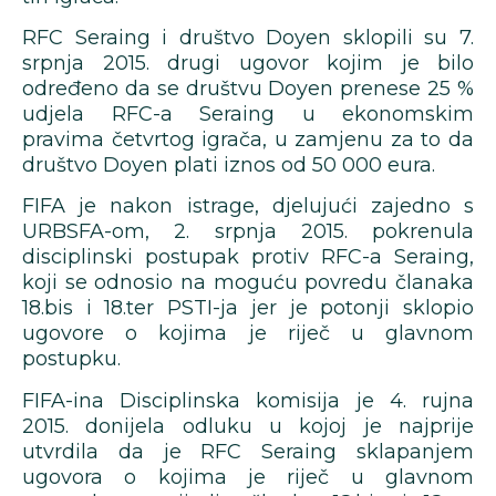
RFC Seraing i društvo Doyen sklopili su 7.
srpnja 2015. drugi ugovor kojim je bilo
određeno da se društvu Doyen prenese 25 %
udjela RFC-a Seraing u ekonomskim
pravima četvrtog igrača, u zamjenu za to da
društvo Doyen plati iznos od 50 000 eura.
FIFA je nakon istrage, djelujući zajedno s
URBSFA-om, 2. srpnja 2015. pokrenula
disciplinski postupak protiv RFC-a Seraing,
koji se odnosio na moguću povredu članaka
18.bis i 18.ter PSTI-ja jer je potonji sklopio
ugovore o kojima je riječ u glavnom
postupku.
FIFA-ina Disciplinska komisija je 4. rujna
2015. donijela odluku u kojoj je najprije
utvrdila da je RFC Seraing sklapanjem
ugovora o kojima je riječ u glavnom