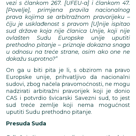
vezi s člankom 267. [UFEU-a] i člankom 47.
[Povelje], primjena pravila nacionalnog
prava kojima se arbitražnom pravorijeku –
čiju je usklađenost s pravom [U]nije ispitao
sud države koja nije članica Unije, koji nije
ovlašten Sudu Europske unije uputiti
prethodno pitanje – priznaje dokazna snaga
u odnosu na treće strane, osim ako one ne
dokažu suprotno?”
On ga u biti pita je li, s obzirom na pravo
Europske unije, prihvatljivo da nacionalni
sudovi, zbog načela pravomoćnosti, ne mogu
nadzirati arbitražni pravorijek koji je donio
CAS i potvrdio švicarski Savezni sud, to jest
sud treće zemlje koji nema mogućnost
uputiti Sudu prethodno pitanje.
Presuda Suda