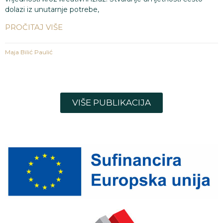
dolazi iz unutarnje potrebe,
PROČITAJ VIŠE
Maja Bilić Paulić
1
2
3
4
5
VIŠE PUBLIKACIJA