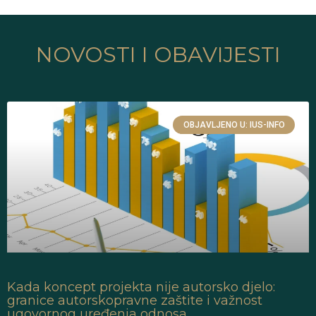
NOVOSTI I OBAVIJESTI
OBJAVLJENO U: IUS-INFO
Kada koncept projekta nije autorsko djelo:
granice autorskopravne zaštite i važnost
ugovornog uređenja odnosa