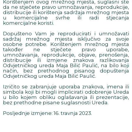
Korištenjem ovog mrežnog mjesta, suglasni ste
da ne stječete pravo umnožavanja, reprodukcije,
distribucije ili korištenja sadržaja mrežnog mjesta
u komercijalne svrhe ili radi stjecanja
komercijalne koristi.
Dopušteno Vam je reproducirati i umnožavati
sadržaj mrežnog mjesta isključivo za svoje
osobne potrebe. Korištenjem mrežnog mjesta
također ne stječete pravo uporabe,
umnožavanja, reprodukcije, objave, prenošenja,
distribucije ili izmjene znakova razlikovanja
Odvjetničkog ureda Maja Bilić Paulić, na bilo koji
način, bez prethodnog pisanog dopuštenja
Odvjetničkog ureda Maja Bilić Paulić.
Izričito se zabranjuje uporaba znakova, imena ili
simbola koji bi mogli implicirati odobrenje Ureda
u bilo kojem obliku oglašavanja ili prezentacije,
bez prethodne pisane suglasnosti Ureda.
Posljednje izmjene: 16. travnja 2023.