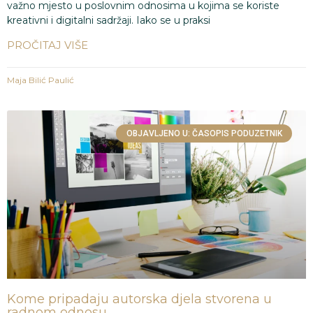
važno mjesto u poslovnim odnosima u kojima se koriste
kreativni i digitalni sadržaji. Iako se u praksi
PROČITAJ VIŠE
Maja Bilić Paulić
OBJAVLJENO U: ČASOPIS PODUZETNIK
Kome pripadaju autorska djela stvorena u
radnom odnosu