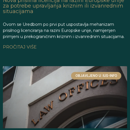
Nova prisilna licencija na razini Europske unije
za potrebe upravljanja kriznim ili izvanrednim
situacijama
Ovom se Uredbom po prvi put uspostavlja mehanizam
prisilnog licenciranja na razini Europske unije, namijenjen
primjeni u prekograničnim kriznim i izvanrednim situacijama.
PROČITAJ VIŠE
OBJAVLJENO U: IUS-INFO