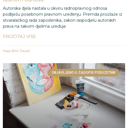
Autorska djela nastala u okviru radnopravnog odnosa
podliježu posebnom pravnom uređenju. Premda proizlaze iz
stvaralačkog rada zaposlenika, zakon raspodjelu autorskih
prava na takvim djelima uređuje
PROČITAJ VIŠE
Maja Bilić Paulić
OBJAVLJENO U: ČASOPIS PODUZETNIK