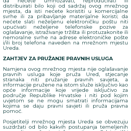
da nećete umnožavati, reproducirati ili
distribuirati bilo koji od sadržaj ovog mrežnog
mjesta, da isti nećete koristiti u komercijalne
svrhe ili za pribavljanje materijalne koristi; da
nećete slati neželjenu elektroničku poštu niti
upućivati neželjene telefonske pozive za
oglašavanje, istraživanje tržišta ili protuzakonite ili
nemoralne svrhe na adrese elektroničke pošte
i/ili broj telefona naveden na mrežnom mjestu
Ureda.
ZAHTJEV ZA PRUŽANJE PRAVNIH USLUGA
Namjena ovog mrežnog mjesta nije oglašavanje
pravnih usluga koje pruža Ured, stjecanje
stranaka niti pružanje pravnih savjeta, a
informacije pružene na istom služe isključivo kao
opće informacije koje vrijede isključivo za
područje Republike Hrvatske i niti pod kojim
uvjetom se ne mogu smatrati informacijama
kojima se daju pravni savjeti ili pruža pravna
pomoć.
Posjetitelji mrežnog mjesta Ureda se obvezuju
suzdržati od bilo kakvih postupanja temeljenih