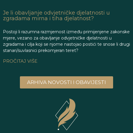
Je li obavljanje odvjetničke djelatnosti u
zgradama mirna i tiha djelatnost?
Postoji li razumna razmjernost između primijenjene zakonske
mjere, vezano za obavljanje odvjetničke djelatnosti u
zgradama i cilja koji se njome nastojao postići te snose li drugi
stanari/suvlasnici prekomjeran teret?
PROČITAJ VIŠE
ARHIVA NOVOSTI I OBAVIJESTI