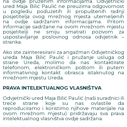
na ovdje pruženim informacijama. Odvjetnički
ured Maja Bilić Paulić ne preuzima odgovornost
u pogledu poduzetih ili propuštenih radnji
posjetitelja ovog mrežnog mjesta utemeljenih
na ovdje sadržanim informacijama. Pritom
informacije sadržane na ovom mrežnom mjestu
posjetitelji ne smiju smatrati pozivom za
uspostavljanje poslovnog odnosa odvjetnik –
stranka.
Ako ste zainteresirani za angažman Odvjetničkog
ureda Maja Bilić Paulić i pružanje usluga od
strane Ureda, molimo da nas kontaktirate
telefonom, elektroničkom poštom ili putem
informativnog kontakt obrasca istaknutog na
mrežnom mjestu Ureda.
PRAVA INTELEKTUALNOG VLASNIŠTVA
Odvjetnički ured Maja Bilić Paulić (naši suradnici ili
treće strane koje su nas ovlastile da
reproduciramo i koristimo njihove materijale na
ovom mrežnom mjestu) pridržavaju sva prava
intelektualnog vlasništva ovdje sadržana.