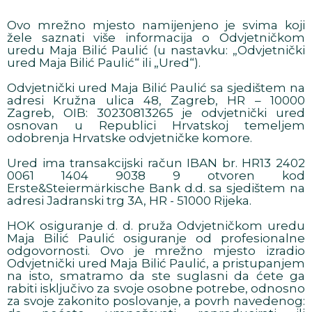
Ovo mrežno mjesto namijenjeno je svima koji
žele saznati više informacija o Odvjetničkom
uredu Maja Bilić Paulić (u nastavku: „Odvjetnički
ured Maja Bilić Paulić“ ili „Ured“).
Odvjetnički ured Maja Bilić Paulić sa sjedištem na
adresi Kružna ulica 48, Zagreb, HR – 10000
Zagreb, OIB: 30230813265 je odvjetnički ured
osnovan u Republici Hrvatskoj temeljem
odobrenja Hrvatske odvjetničke komore.
Ured ima transakcijski račun IBAN br. HR13 2402
0061 1404 9038 9 otvoren kod
Erste&Steiermärkische Bank d.d. sa sjedištem na
adresi Jadranski trg 3A, HR - 51000 Rijeka.
HOK osiguranje d. d. pruža Odvjetničkom uredu
Maja Bilić Paulić osiguranje od profesionalne
odgovornosti. Ovo je mrežno mjesto izradio
Odvjetnički ured Maja Bilić Paulić, a pristupanjem
na isto, smatramo da ste suglasni da ćete ga
rabiti isključivo za svoje osobne potrebe, odnosno
za svoje zakonito poslovanje, a povrh navedenog: