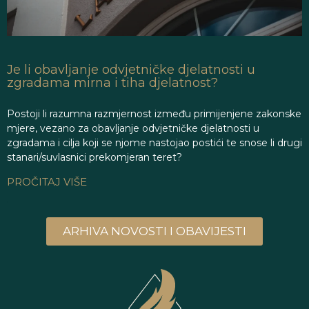
Je li obavljanje odvjetničke djelatnosti u
zgradama mirna i tiha djelatnost?
Postoji li razumna razmjernost između primijenjene zakonske
mjere, vezano za obavljanje odvjetničke djelatnosti u
zgradama i cilja koji se njome nastojao postići te snose li drugi
stanari/suvlasnici prekomjeran teret?
PROČITAJ VIŠE
ARHIVA NOVOSTI I OBAVIJESTI