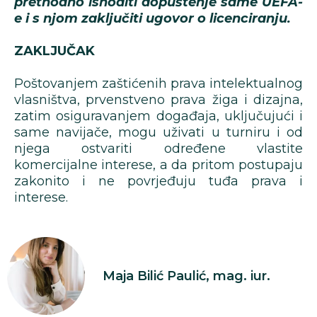
prethodno ishoditi dopuštenje same UEFA-
e i s njom zaključiti ugovor o licenciranju.
ZAKLJUČAK
Poštovanjem zaštićenih prava intelektualnog
vlasništva, prvenstveno prava žiga i dizajna,
zatim osiguravanjem događaja, uključujući i
same navijače, mogu uživati u turniru i od
njega ostvariti određene vlastite
komercijalne interese, a da pritom postupaju
zakonito i ne povrjeđuju tuđa prava i
interese.
Maja Bilić Paulić, mag. iur.