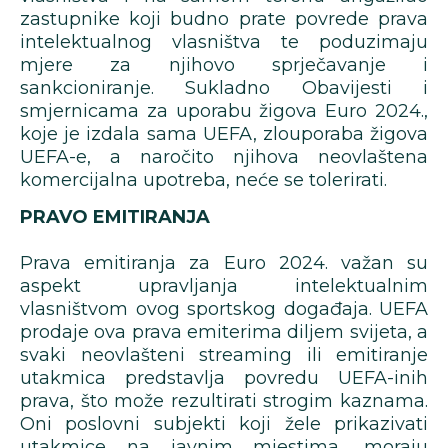
zastupnike koji budno prate povrede prava
intelektualnog vlasništva te poduzimaju
mjere za njihovo sprječavanje i
sankcioniranje. Sukladno Obavijesti i
smjernicama za uporabu žigova Euro 2024.,
koje je izdala sama UEFA, zlouporaba žigova
UEFA-e, a naročito njihova neovlaštena
komercijalna upotreba, neće se tolerirati.
PRAVO EMITIRANJA
Prava emitiranja za Euro 2024. važan su
aspekt upravljanja intelektualnim
vlasništvom ovog sportskog događaja. UEFA
prodaje ova prava emiterima diljem svijeta, a
svaki neovlašteni streaming ili emitiranje
utakmica predstavlja povredu UEFA-inih
prava, što može rezultirati strogim kaznama.
Oni poslovni subjekti koji žele prikazivati
utakmice na javnim mjestima, moraju