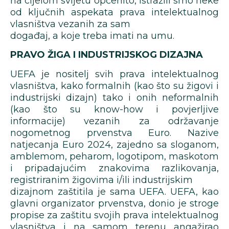
na cijelom svijetu općenito, istražili smo neke
od ključnih aspekata prava intelektualnog
vlasništva vezanih za sam
događaj, a koje treba imati na umu.
PRAVO ŽIGA I INDUSTRIJSKOG DIZAJNA
UEFA je nositelj svih prava intelektualnog
vlasništva, kako formalnih (kao što su žigovi i
industrijski dizajn) tako i onih neformalnih
(kao što su know-how i povjerljive
informacije) vezanih za održavanje
nogometnog prvenstva Euro. Nazive
natjecanja Euro 2024, zajedno sa sloganom,
amblemom, peharom, logotipom, maskotom
i pripadajućim znakovima razlikovanja,
registriranim žigovima i/ili industrijskim
dizajnom zaštitila je sama UEFA. UEFA, kao
glavni organizator prvenstva, donio je stroge
propise za zaštitu svojih prava intelektualnog
vlasništva i na samom terenu angažirao