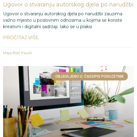
Ugovor o stvaranju autorskog djela po narudžbi
Ugovor o stvaranju autorskog djela po narudžbi zauzima
važno mjesto u poslovnim odnosima u kojima se koriste
kreativni i digitalni sadržaji. Iako se u praksi
PROČITAJ VIŠE
Maja Bilić Paulić
OBJAVLJENO U: ČASOPIS PODUZETNIK