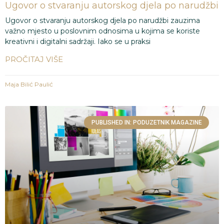
Ugovor o stvaranju autorskog djela po narudžbi
Ugovor o stvaranju autorskog djela po narudžbi zauzima
važno mjesto u poslovnim odnosima u kojima se koriste
kreativni i digitalni sadržaji. Iako se u praksi
PROČITAJ VIŠE
Maja Bilić Paulić
PUBLISHED IN: PODUZETNIK MAGAZINE