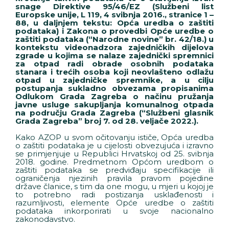
snage Direktive 95/46/EZ (Službeni list
Europske unije, L 119, 4 svibnja 2016., stranice 1 –
88, u daljnjem tekstu: Opća uredba o zaštiti
podataka) i Zakona o provedbi Opće uredbe o
zaštiti podataka (“Narodne novine” br. 42/18.) u
kontekstu videonadzora zajedničkih dijelova
zgrade u kojima se nalaze zajednički spremnici
za otpad radi obrade osobnih podataka
stanara i trećih osoba koji neovlašteno odlažu
otpad u zajedničke spremnike, a u cilju
postupanja sukladno obvezama propisanima
Odlukom Grada Zagreba o načinu pružanja
javne usluge sakupljanja komunalnog otpada
na području Grada Zagreba (“Službeni glasnik
Grada Zagreba” broj 7. od 28. veljače 2022.).
Kako AZOP u svom očitovanju ističe, Opća uredba
o zaštiti podataka je u cijelosti obvezujuća i izravno
se primjenjuje u Republici Hrvatskoj od 25. svibnja
2018. godine. Predmetnom Općom uredbom o
zaštiti podataka se predviđaju specifikacije ili
ograničenja njezinih pravila pravom pojedine
države članice, s tim da one mogu, u mjeri u kojoj je
to potrebno radi postizanja usklađenosti i
razumljivosti, elemente Opće uredbe o zaštiti
podataka inkorporirati u svoje nacionalno
zakonodavstvo.