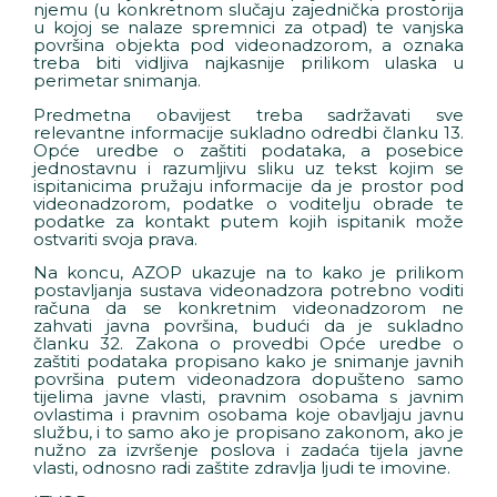
njemu (u konkretnom slučaju zajednička prostorija
u kojoj se nalaze spremnici za otpad) te vanjska
površina objekta pod videonadzorom, a oznaka
treba biti vidljiva najkasnije prilikom ulaska u
perimetar snimanja.
Predmetna obavijest treba sadržavati sve
relevantne informacije sukladno odredbi članku 13.
Opće uredbe o zaštiti podataka, a posebice
jednostavnu i razumljivu sliku uz tekst kojim se
ispitanicima pružaju informacije da je prostor pod
videonadzorom, podatke o voditelju obrade te
podatke za kontakt putem kojih ispitanik može
ostvariti svoja prava.
Na koncu, AZOP ukazuje na to kako je prilikom
postavljanja sustava videonadzora potrebno voditi
računa da se konkretnim videonadzorom ne
zahvati javna površina, budući da je sukladno
članku 32. Zakona o provedbi Opće uredbe o
zaštiti podataka propisano kako je snimanje javnih
površina putem videonadzora dopušteno samo
tijelima javne vlasti, pravnim osobama s javnim
ovlastima i pravnim osobama koje obavljaju javnu
službu, i to samo ako je propisano zakonom, ako je
nužno za izvršenje poslova i zadaća tijela javne
vlasti, odnosno radi zaštite zdravlja ljudi te imovine.