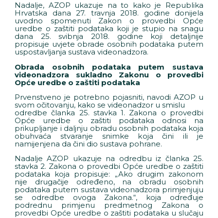
Nadalje, AZOP ukazuje na to kako je Republika
Hrvatska dana 27. travnja 2018. godine donijela
uvodno spomenuti Zakon o provedbi Opće
uredbe o zaštiti podataka koji je stupio na snagu
dana 25. svibnja 2018. godine koji detaljnije
propisuje uvjete obrade osobnih podataka putem
uspostavljanja sustava videonadzora.
Obrada osobnih podataka putem sustava
videonadzora sukladno Zakonu o provedbi
Opće uredbe o zaštiti podataka
Prvenstveno je potrebno pojasniti, navodi AZOP u
svom očitovanju, kako se videonadzor u smislu
odredbe članka 25. stavka 1. Zakona o provedbi
Opće uredbe o zaštiti podataka odnosi na
prikupljanje i daljnju obradu osobnih podataka koja
obuhvaća stvaranje snimke koja čini ili je
namijenjena da čini dio sustava pohrane.
Nadalje AZOP ukazuje na odredbu iz članka 25.
stavka 2. Zakona o provedbi Opće uredbe o zaštiti
podataka koja propisuje: „Ako drugim zakonom
nije drugačije određeno, na obradu osobnih
podataka putem sustava videonadzora primjenjuju
se odredbe ovoga Zakona.“, koja određuje
podrednu primjenu predmetnog Zakona o
provedbi Opće uredbe o zaštiti podataka u slučaju