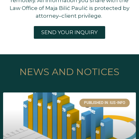
remotely. All information you share with the
Law Office of Maja Bilić Paulić is protected by
attorney–client privilege.
SEND YOUR INQUIRY
NEWS AND NOTICES
PUBLISHED IN: IUS-INFO