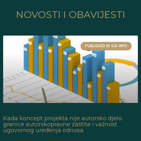
NOVOSTI I OBAVIJESTI
PUBLISHED IN: IUS-INFO
Kada koncept projekta nije autorsko djelo:
granice autorskopravne zaštite i važnost
ugovornog uređenja odnosa