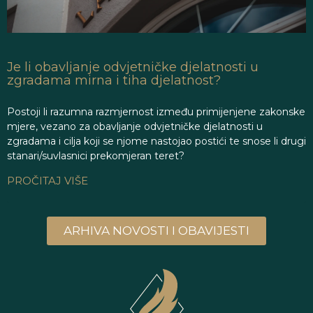
Je li obavljanje odvjetničke djelatnosti u
zgradama mirna i tiha djelatnost?
Postoji li razumna razmjernost između primijenjene zakonske
mjere, vezano za obavljanje odvjetničke djelatnosti u
zgradama i cilja koji se njome nastojao postići te snose li drugi
stanari/suvlasnici prekomjeran teret?
PROČITAJ VIŠE
ARHIVA NOVOSTI I OBAVIJESTI