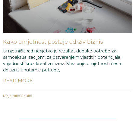
Kako umjetnost postaje održiv biznis
Umjetnički rad nerijetko je rezultat duboke potrebe za
samoaktualizacijom, za ostvarenjem vlastitih potencijala i
vrijednosti kroz kreativni izraz. Stvaranje umjetnosti često
dolazi iz unutarnje potrebe,
READ MORE
Maja Bilić Paulić
1
2
3
4
5