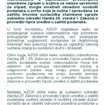
stambene zgrade u kojima se nalaze spremnici
za otpad, mogla smatrati obradom osobnih
podataka u svrhu koja je nužna i opravdana za
zaštitu imovine suvlasnika stambene zgrade
sukladno odredbi članka 26. stavka 1. Zakona o
provedbi Opće uredbe o zaštiti podataka.
U tom kontekstu AZOP naglašava kako za
postavljanje sustava videonadzora nije potrebno
prikupljanje dodatnih privola, već postojanje
potrebne suglasnosti suvlasnika te legitimnog
2
interesa
kao pravnog temelja za ugradnju takvog
sustava, kojeg su suvlasnici dužni i dokazati.
Osim toga, AZOP ističe kako sukladno odredbama
članka 28. i 29. Zakona o provedbi Opće uredbe o
zaštiti podataka sustav videonadzora mora biti
zaštićen od pristupa neovlaštenih osoba, a
odgovorne osobe koje imaju pravo pristupa
osobnim podacima ne smiju koristiti snimke
suprotno svrsi utvrđenoj u odredbi članka 26.
Zakona o provedbi Opće uredbe o zaštiti podataka
.
Nadalje, AZOP ističe kako je sukladno odredbi
članka 27. Zakona o provedbi Opće uredbe o zaštiti
podataka voditelj obrade ili izvršitelj obrade dužan
označiti da je objekt odnosno pojedina prostorija u