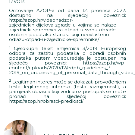
IZVOR:
Očitovanje AZOP-a od dana 12. prosinca 2022.
dostupno na sljedećoj poveznici:
https://azop.hr/videonadzor-
zajednickih-dijelova-zgrade-u-kojima-se-nalaze-
zajednicki-spremnici-za-otpad-u-svrhu-obrade-
osobnih-podataka-stanara-koji-neovlasteno-
odlazu-otpad-u-zajednicke-spremnike/
1
Cjelokupni tekst Smjernica 3/2019 Europskog
odbora za zaštitu podataka o obradi osobnih
podataka putem videouređaja je dostupan na
sljedećoj poveznici: https://azop.hr/wp-
content/uploads/2020/12/edpb_guidelines_3-
2019_on_processing_of_personal_data_through_video_
2
Legitiman interes može se dokazati provođenjem
testa legitimnog interesa (testa razmjernosti), a
primjerak obrasca koji vodi kroz postupak se može
pronaći na sljedećoj poveznici:
https://azop.hr/obrasci-predlosci/