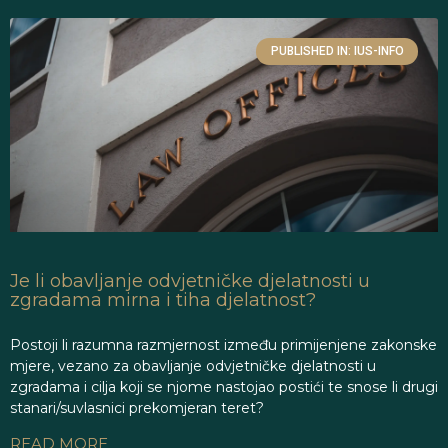
PUBLISHED IN: IUS-INFO
Je li obavljanje odvjetničke djelatnosti u
zgradama mirna i tiha djelatnost?
Postoji li razumna razmjernost između primijenjene zakonske
mjere, vezano za obavljanje odvjetničke djelatnosti u
zgradama i cilja koji se njome nastojao postići te snose li drugi
stanari/suvlasnici prekomjeran teret?
READ MORE