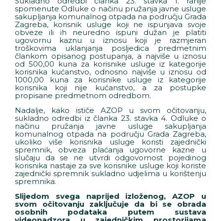
Sukladno odredbi članka 23. stavka 1. ranije
spomenute Odluke o načinu pružanja javne usluge
sakupljanja komunalnog otpada na području Grada
Zagreba, korisnik usluge koji ne ispunjava svoje
obveze ili ih neuredno ispuni dužan je platiti
ugovornu kaznu u iznosu koji je razmjeran
troškovima uklanjanja posljedica predmetnim
člankom opisanog postupanja, a najviše u iznosu
od 500,00 kuna za korisnike usluge iz kategorije
korisnika kućanstvo, odnosno najviše u iznosu od
1000,00 kuna za korisnike usluge iz kategorije
korisnika koji nije kućanstvo, a za postupke
propisane predmetnom odredbom.
Nadalje, kako ističe AZOP u svom očitovanju,
sukladno odredbi iz članka 23. stavka 4. Odluke o
načinu pružanja javne usluge sakupljanja
komunalnog otpada na području Grada Zagreba,
ukoliko više korisnika usluge koristi zajednički
spremnik, obveza plaćanja ugovorne kazne u
slučaju da se ne utvrdi odgovornost pojedinog
korisnika nastaje za sve korisnike usluge koji koriste
zajednički spremnik sukladno udjelima u korištenju
spremnika.
Slijedom svega naprijed izloženog, AZOP u
svom očitovanju zaključuje da bi se obrada
osobnih podataka putem sustava
videonadzora u zajedničkim prostorijama