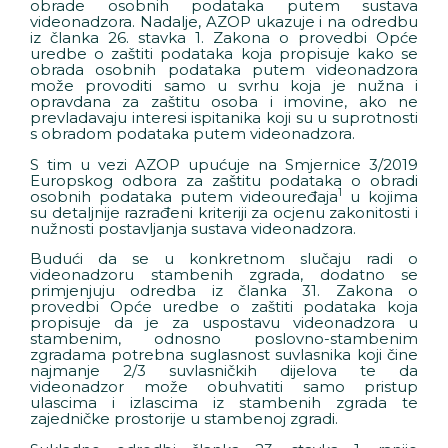
obrade osobnih podataka putem sustava
videonadzora. Nadalje, AZOP ukazuje i na odredbu
iz članka 26. stavka 1. Zakona o provedbi Opće
uredbe o zaštiti podataka koja propisuje kako se
obrada osobnih podataka putem videonadzora
može provoditi samo u svrhu koja je nužna i
opravdana za zaštitu osoba i imovine, ako ne
prevladavaju interesi ispitanika koji su u suprotnosti
s obradom podataka putem videonadzora.
S tim u vezi AZOP upućuje na Smjernice 3/2019
Europskog odbora za zaštitu podataka o obradi
1
osobnih podataka putem videouređaja
u kojima
su detaljnije razrađeni kriteriji za ocjenu zakonitosti i
nužnosti postavljanja sustava videonadzora.
Budući da se u konkretnom slučaju radi o
videonadzoru stambenih zgrada, dodatno se
primjenjuju odredba iz članka 31. Zakona o
provedbi Opće uredbe o zaštiti podataka koja
propisuje da je za uspostavu videonadzora u
stambenim, odnosno poslovno-stambenim
zgradama potrebna suglasnost suvlasnika koji čine
najmanje 2/3 suvlasničkih dijelova te da
videonadzor može obuhvatiti samo pristup
ulascima i izlascima iz stambenih zgrada te
zajedničke prostorije u stambenoj zgradi.