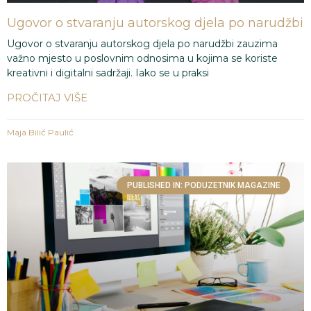
Ugovor o stvaranju autorskog djela po narudžbi
Ugovor o stvaranju autorskog djela po narudžbi zauzima
važno mjesto u poslovnim odnosima u kojima se koriste
kreativni i digitalni sadržaji. Iako se u praksi
PROČITAJ VIŠE
Maja Bilić Paulić
PUBLISHED IN: PODUZETNIK MAGAZINE