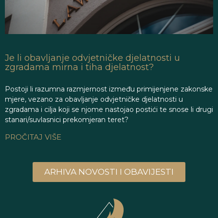
Je li obavljanje odvjetničke djelatnosti u
zgradama mirna i tiha djelatnost?
Postoji li razumna razmjernost između primijenjene zakonske
mjere, vezano za obavljanje odvjetničke djelatnosti u
zgradama i cilja koji se njome nastojao postići te snose li drugi
stanari/suvlasnici prekomjeran teret?
PROČITAJ VIŠE
ARHIVA NOVOSTI I OBAVIJESTI