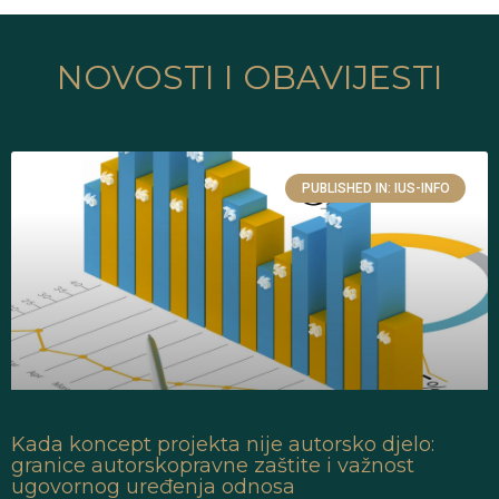
NOVOSTI I OBAVIJESTI
PUBLISHED IN: IUS-INFO
Kada koncept projekta nije autorsko djelo:
granice autorskopravne zaštite i važnost
ugovornog uređenja odnosa