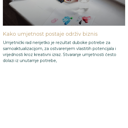
Kako umjetnost postaje održiv biznis
Umjetnički rad nerijetko je rezultat duboke potrebe za
samoaktualizacijom, za ostvarenjem vlastitih potencijala i
vrijednosti kroz kreativni izraz. Stvaranje umjetnosti često
dolazi iz unutarnje potrebe,
PROČITAJ VIŠE
Maja Bilić Paulić
1
2
3
4
5
VIŠE PUBLIKACIJA