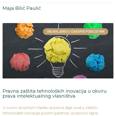
Maja Bilić Paulić
OBJAVLJENO U: ČASOPIS PODUZETNIK
Pravna zaštita tehnoloških inovacija u okviru
prava intelektualnog vlasništva
U ovom stručnom članku autorica daje uvid u zaštitu
tehnoloških inovacija putem patenta i poslovne tajne.