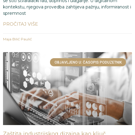
se štiti stvaralački rad, doprinos i ulaganje. U digitalnom
kontekstu, njegova provedba zahtijeva pažnju, informiranost i
spremnost
PROČITAJ VIŠE
Maja Bilić Paulić
OBJAVLJENO U: ČASOPIS PODUZETNIK
Zaštita industrijskog dizajna kao ključ