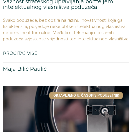
Važnost strateškog upravljanja portfeljem
intelektualnog vlasništva poduzeća
Svako poduzeće, bez obzira na razinu inovativnosti koja ga
karakterizira, posjeduje neke oblike intelektualnog vlasništva,
neformalne ili formalne. Međutim, tek manji dio samih
poduzeća svjestan je vrijednosti tog intelektualnog vlasništva
PROČITAJ VIŠE
Maja Bilić Paulić
OBJAVLJENO U: ČASOPIS PODUZETNIK