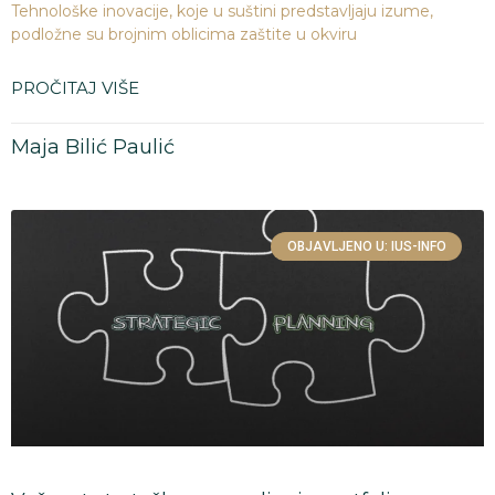
Tehnološke inovacije, koje u suštini predstavljaju izume,
podložne su brojnim oblicima zaštite u okviru
PROČITAJ VIŠE
Maja Bilić Paulić
OBJAVLJENO U: IUS-INFO