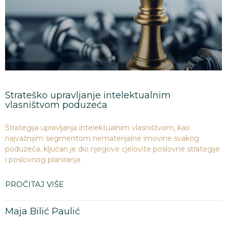
Strateško upravljanje intelektualnim
vlasništvom poduzeća
Strategija upravljanja intelektualnim vlasništvom, kao
najvažnijim segmentom nematerijalne imovine svakog
poduzeća, ključan je dio njegove cjelovite poslovne strategije
i poslovnog planiranja.
PROČITAJ VIŠE
Maja Bilić Paulić