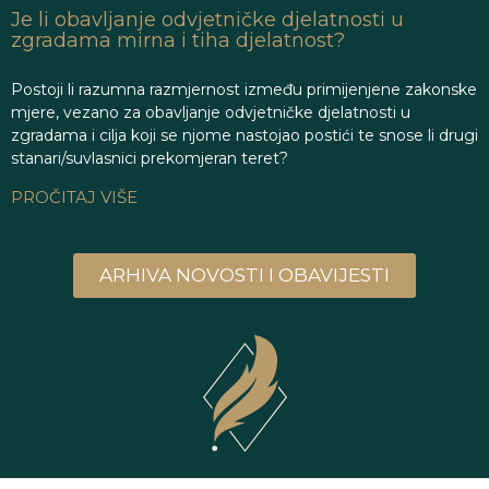
Je li obavljanje odvjetničke djelatnosti u
zgradama mirna i tiha djelatnost?
Postoji li razumna razmjernost između primijenjene zakonske
mjere, vezano za obavljanje odvjetničke djelatnosti u
zgradama i cilja koji se njome nastojao postići te snose li drugi
stanari/suvlasnici prekomjeran teret?
PROČITAJ VIŠE
ARHIVA NOVOSTI I OBAVIJESTI