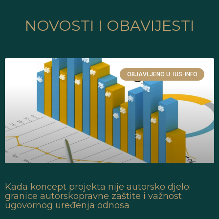
NOVOSTI I OBAVIJESTI
OBJAVLJENO U: IUS-INFO
Kada koncept projekta nije autorsko djelo:
granice autorskopravne zaštite i važnost
ugovornog uređenja odnosa