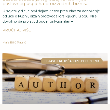
poslovnog uspjeha proizvodnih biznisa
U svijetu gdje je prvi dojam često presudan za donošenje
odluke o kupnji, dizajn proizvoda igra ključnu ulogu. Nije
dovoljno da proizvod bude funkcionalan –
PROČITAJ VIŠE
Maja Bilić Paulić
OBJAVLJENO U: ČASOPIS PODUZETNIK