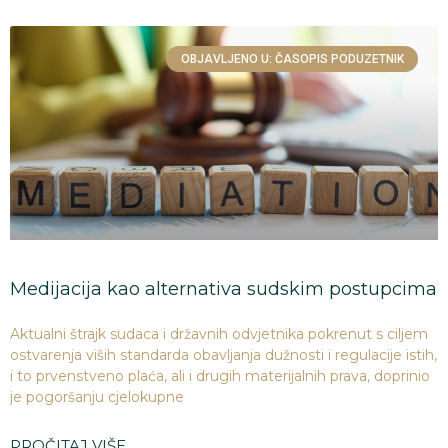
OBJAVLJENO U: ČASOPIS PODUZETNIK
Medijacija kao alternativa sudskim postupcima
Aktualni štrajk sudaca i državnih odvjetnika pokrenut s ciljem
ostvarenja viših standarda obavljanja dužnosti i regulacije istih,
i to prvenstveno plaća, ali i drugih materijalnih prava, doprinio
je pogoršanju cjelokupne
PROČITAJ VIŠE